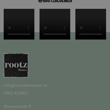
@ROOTZBLOEMEN
info@rootzbloemen.nl
0162 425921
Nieuwstraat 11