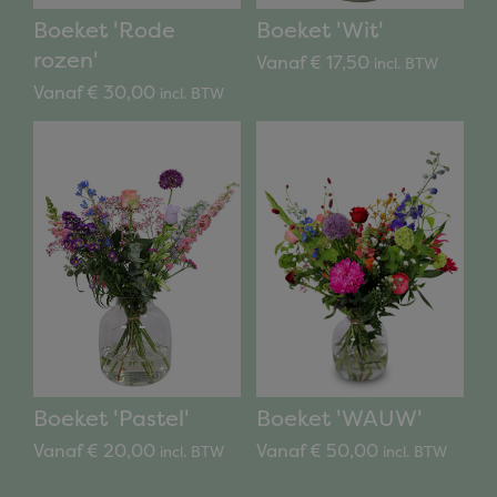
Boeket 'Rode
Boeket 'Wit'
rozen'
Vanaf € 17,50
incl. BTW
Vanaf € 30,00
incl. BTW
Boeket 'Pastel'
Boeket 'WAUW'
Vanaf € 20,00
Vanaf € 50,00
incl. BTW
incl. BTW