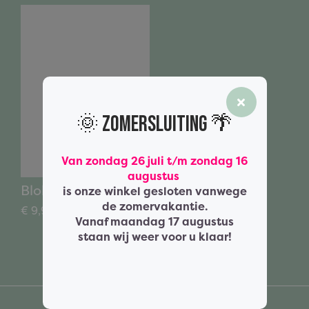
🌞 Zomersluiting 🌴
Van zondag 26 juli t/m zondag 16
augustus
Blokje geluk
is onze winkel gesloten vanwege
de zomervakantie.
€ 9,95
incl. BTW
Vanaf maandag 17 augustus
staan wij weer voor u klaar!