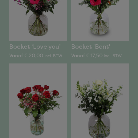
Boeket 'Bont'
Boeket ‘Love you’
Vanaf € 17,50
Vanaf € 20,00
incl. BTW
incl. BTW