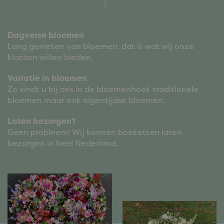
Dagverse bloemen
Lang genieten van bloemen, dat is wat wij onze
klanten willen bieden.
Variatie in bloemen
Zo vindt u bij ons in de bloemenhoek traditionele
bloemen maar ook eigentijdse bloemen.
Laten bezorgen?
Geen probleem! Wij kunnen boeketten laten
bezorgen in heel Nederland.