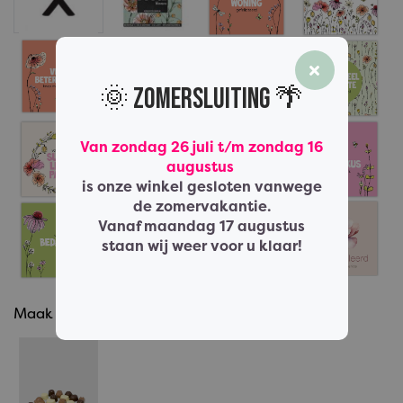
🌞 Zomersluiting 🌴
Van zondag 26 juli t/m zondag 16
augustus
is onze winkel gesloten vanwege
de zomervakantie.
Vanaf maandag 17 augustus
staan wij weer voor u klaar!
Maak het compleet