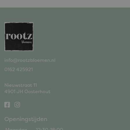
info@rootzbloemen.nl
0162 425921
Nieuwstraat 11
4901 JH Oosterhout
Openingstijden
Maandag
12:30-18:00