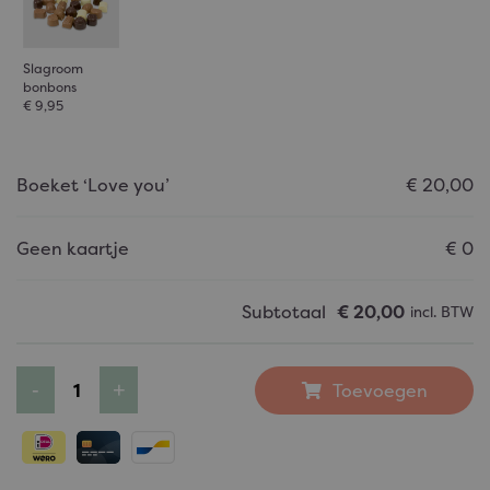
Slagroom
bonbons
€ 9,95
Boeket ‘Love you’
€
20,00
Geen kaartje
€
0
Subtotaal
€
20,00
incl. BTW
Toevoegen