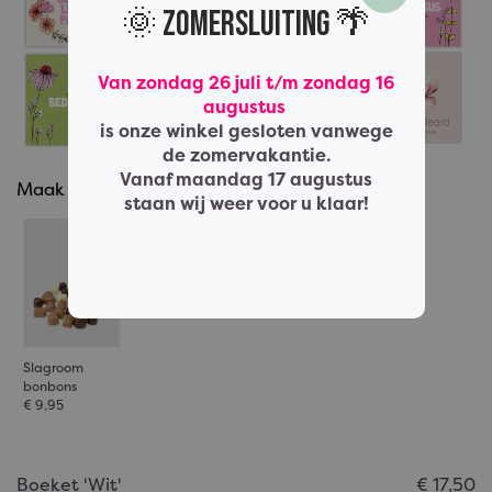
🌞 Zomersluiting 🌴
Van zondag 26 juli t/m zondag 16
augustus
is onze winkel gesloten vanwege
de zomervakantie.
Vanaf maandag 17 augustus
Maak het compleet
staan wij weer voor u klaar!
Slagroom
bonbons
€ 9,95
Boeket 'Wit'
€
17,50