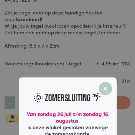
€4,95
incl. BTW
Zet je tegel neer op deze handige houten
tegelstandaard!
Wil je jouw tegel mooi laten opvallen in je interieur?
Zet hem dan neer op deze mooie tegelstandaard.
Afmeting: 6,5 x 7 x 2cm
Houten tegelhouder voor 1 tegel
€
4,95
incl. BTW
Subtotaal
€
4,95
incl. BTW
🌞 Zomersluiting 🌴
Toevoegen
Van zondag 26 juli t/m zondag 16
augustus
is onze winkel gesloten vanwege
de zomervakantie.