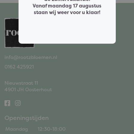
Vanaf maandag 17 augustus
staan wij weer voor u klaar!
info@rootzbloemen.nl
0162 425921
Nieuwstraat 11
4901 JH Oosterhout
Openingstijden
Maandag
12:30-18:00